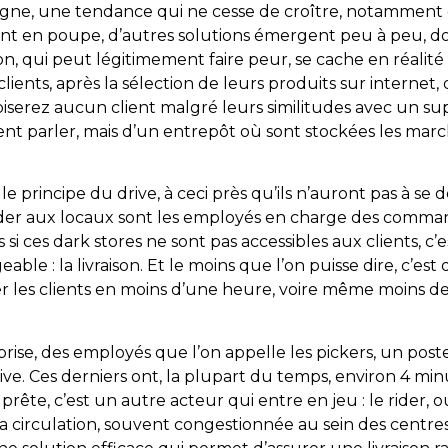
ligne, une tendance qui ne cesse de croître, notamment 
e vent en poupe, d’autres solutions émergent peu à peu, d
n, qui peut légitimement faire peur, se cache en réalité
ients, après la sélection de leurs produits sur internet, d
roiserez aucun client malgré leurs similitudes avec un 
ent parler, mais d’un entrepôt où sont stockées les mar
le principe du drive, à ceci près qu’ils n’auront pas à se
céder aux locaux sont les employés en charge des comma
si ces dark stores ne sont pas accessibles aux clients, c’
e : la livraison. Et le moins que l’on puisse dire, c’est 
er les clients en moins d’une heure, voire même moins d
prise, des employés que l’on appelle les pickers, un pos
ve. Ces derniers ont, la plupart du temps, environ 4 mi
te, c’est un autre acteur qui entre en jeu : le rider, o
circulation, souvent congestionnée au sein des centres-v