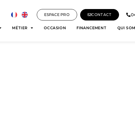
0
ESPACE PRO
CONTACT
MÉTIER
OCCASION
FINANCEMENT
QUI SO
mergence des
main