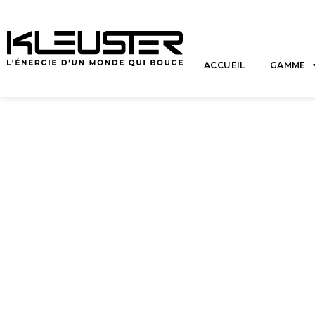
ACCUEIL
GAMME
Les dark stores, l’é
supermarchés de de