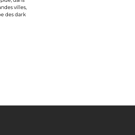
apide, dans
des villes,
ipe des dark