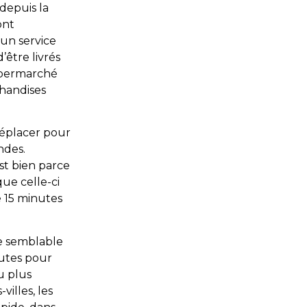
depuis la
ont
 un service
’être livrés
supermarché
chandises
 déplacer pour
ndes.
est bien parce
que celle-ci
e 15 minutes
te semblable
nutes pour
u plus
illes, les