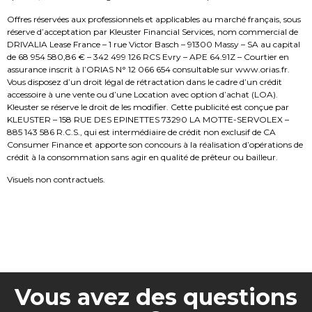
Offres réservées aux professionnels et applicables au marché français, sous
réserve d’acceptation par Kleuster Financial Services, nom commercial de
DRIVALIA Lease France – 1 rue Victor Basch – 91300 Massy – SA au capital
de 68 954 580,86 € – 342 499 126 RCS Evry – APE 64.91Z – Courtier en
assurance inscrit à l’ORIAS N° 12 066 654 consultable sur www.orias.fr.
Vous disposez d’un droit légal de rétractation dans le cadre d’un crédit
accessoire à une vente ou d’une Location avec option d’achat (LOA).
Kleuster se réserve le droit de les modifier. Cette publicité est conçue par
KLEUSTER – 158 RUE DES EPINETTES 73290 LA MOTTE-SERVOLEX –
885 143 586 R.C.S., qui est intermédiaire de crédit non exclusif de CA
Consumer Finance et apporte son concours à la réalisation d’opérations de
crédit à la consommation sans agir en qualité de prêteur ou bailleur.
Visuels non contractuels.
Vous avez des questions