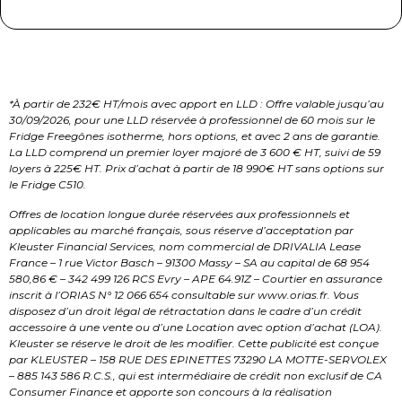
*À partir de 232€ HT/mois avec apport en LLD : Offre valable jusqu’au
30/09/2026, pour une LLD réservée à professionnel de 60 mois sur le
Fridge Freegônes isotherme, hors options, et avec 2 ans de garantie.
La LLD comprend un premier loyer majoré de 3 600 € HT, suivi de 59
loyers à 225€ HT. Prix d’achat à partir de 18 990€ HT sans options sur
le Fridge C510.
Offres de location longue durée réservées aux professionnels et
applicables au marché français, sous réserve d’acceptation par
Kleuster Financial Services, nom commercial de DRIVALIA Lease
France – 1 rue Victor Basch – 91300 Massy – SA au capital de 68 954
580,86 € – 342 499 126 RCS Evry – APE 64.91Z – Courtier en assurance
inscrit à l’ORIAS N° 12 066 654 consultable sur www.orias.fr. Vous
disposez d’un droit légal de rétractation dans le cadre d’un crédit
accessoire à une vente ou d’une Location avec option d’achat (LOA).
Kleuster se réserve le droit de les modifier. Cette publicité est conçue
par KLEUSTER – 158 RUE DES EPINETTES 73290 LA MOTTE-SERVOLEX
– 885 143 586 R.C.S., qui est intermédiaire de crédit non exclusif de CA
Consumer Finance et apporte son concours à la réalisation