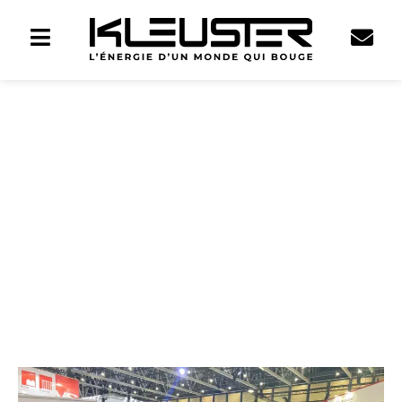
Le Kleuster 350
remporte le
prestigieux I-
nnovation Award à
SOLUTRANS 2025