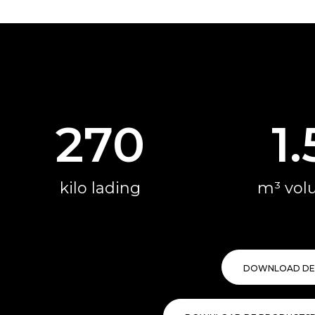
270
1.
kilo lading
m³ vol
DOWNLOAD DE 