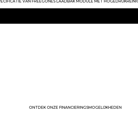
CIFICATIE VAN FREEGÔNES LAADBAK MODULE MET HOGEDRUKREINI
ônes Laadbak 
ONTDEK ONZE FINANCIERINGSMOGELIJKHEDEN